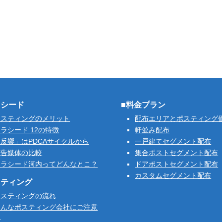
ラシード
■料金プラン
ポスティングのメリット
配布エリアとポスティング
ラシード 12の特徴
軒並み配布
反響」はPDCAサイクルから
一戸建てセグメント配布
広告媒体の比較
集合ポストセグメント配布
クラシード河内ってどんなとこ？
ドアポストセグメント配布
カスタムセグメント配布
スティング
ポスティングの流れ
こんなポスティング会社にご注意
を