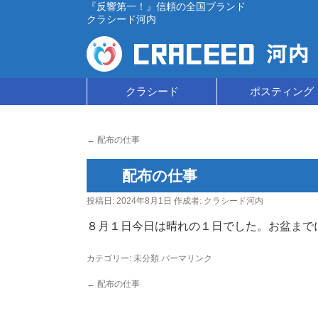
『反響第一！』信頼の全国ブランド
クラシード河内
コ
クラシード
ポスティング
ン
←
配布の仕事
テ
ン
配布の仕事
ツ
投稿日:
2024年8月1日
作成者:
クラシード河内
８月１日今日は晴れの１日でした。お盆まで
へ
ス
カテゴリー:
未分類
パーマリンク
キ
←
配布の仕事
ッ